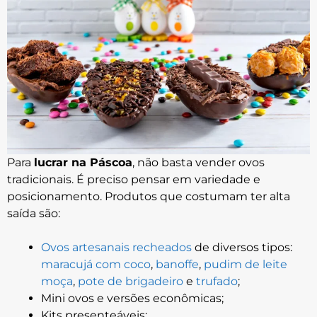
Para
lucrar na Páscoa
, não basta vender ovos
tradicionais. É preciso pensar em variedade e
posicionamento. Produtos que costumam ter alta
saída são:
Ovos artesanais recheados
de diversos tipos:
maracujá com coco
,
banoffe
,
pudim de leite
moça
,
pote de brigadeiro
e
trufado
;
Mini ovos e versões econômicas;
Kits presenteáveis;