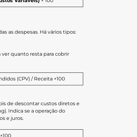
ustos Variáveis)
× 100
as as despesas. Há vários tipos:
 ver quanto resta para cobrir
idos (CPV)​ / Receita ×100
ois de descontar custos diretos e
ng). Indica se a operação do
s e juros.
 ×100