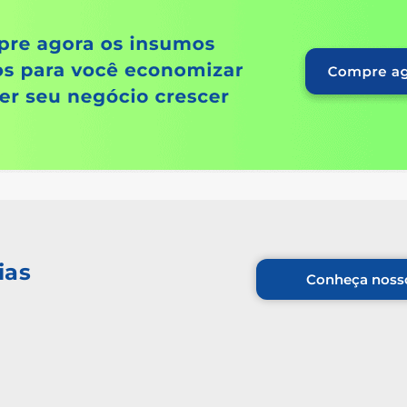
ias
Conheça nosso