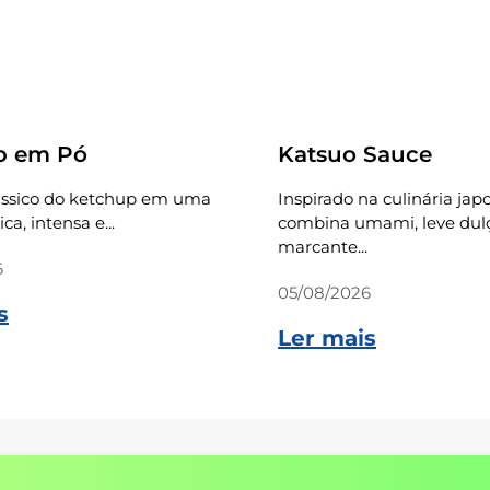
Receitas
p em Pó
Katsuo Sauce
ássico do ketchup em uma
Inspirado na culinária jap
ca, intensa e...
combina umami, leve dulç
marcante...
6
05/08/2026
s
Ler mais