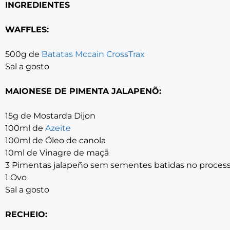
INGREDIENTES
WAFFLES:
500g de
Batatas Mccain CrossTrax
Sal a gosto
MAIONESE DE PIMENTA JALAPENÕ:
15g de Mostarda Dijon
100ml de
Azeite
100ml de Óleo de canola
10ml de Vinagre de maçã
3 Pimentas jalapeño sem sementes batidas no proces
1 Ovo
Sal a gosto
RECHEIO: