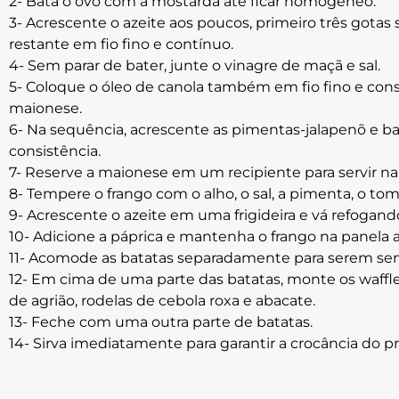
2- Bata o ovo com a mostarda até ficar homogêneo.
3- Acrescente o azeite aos poucos, primeiro três gotas
restante em fio fino e contínuo.
4- Sem parar de bater, junte o vinagre de maçã e sal.
5- Coloque o óleo de canola também em fio fino e const
maionese.
6- Na sequência, acrescente as pimentas-jalapenõ e b
consistência.
7- Reserve a maionese em um recipiente para servir na 
8- Tempere o frango com o alho, o sal, a pimenta, o tomi
9- Acrescente o azeite em uma frigideira e vá refogando
10- Adicione a páprica e mantenha o frango na panela a
11- Acomode as batatas separadamente para serem ser
12- Em cima de uma parte das batatas, monte os waffl
de agrião, rodelas de cebola roxa e abacate.
13- Feche com uma outra parte de batatas.
14- Sirva imediatamente para garantir a crocância do p