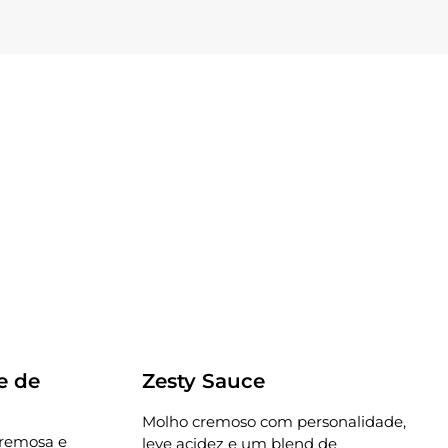
Receitas
e de
Zesty Sauce
Molho cremoso com personalidade,
cremosa e
leve acidez e um blend de