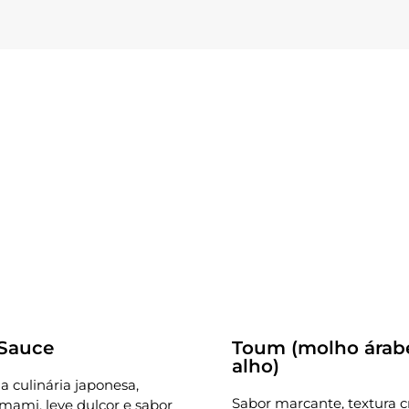
Receitas
 Sauce
Toum (molho árab
alho)
a culinária japonesa,
Sabor marcante, textura 
ami, leve dulçor e sabor