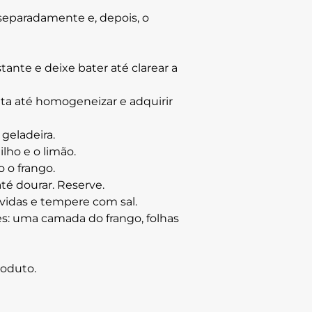
 separadamente e, depois, o
ante e deixe bater até clarear a
ata até homogeneizar e adquirir
geladeira.
lho e o limão.
 o frango.
té dourar. Reserve.
vidas e tempere com sal.
es: uma camada do frango, folhas
roduto.