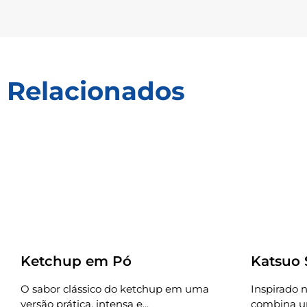
Relacionados
Receitas
Receitas
Ketchup em Pó
Katsuo
O sabor clássico do ketchup em uma
Inspirado n
versão prática, intensa e...
combina um