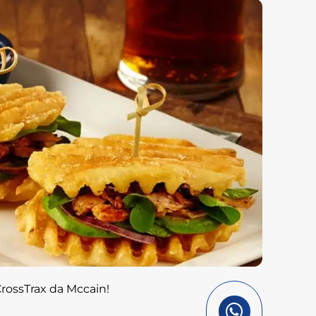
rossTrax da Mccain!