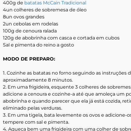
400g de
batatas McCain Tradicional
4un colheres de sobremesa de óleo
8un ovos grandes
2un cebolas em rodelas
100g de cenoura ralada
120g de abobrinha com casca e cortada em cubos
Sal e pimenta do reino a gosto
MODO DE PREPARO:
1. Cozinhe as batatas no forno seguindo as instruçõe
aproximadamente 8 minutos.
2. Em uma frigideira, esquente 3 colheres de sobremesa
adicione a cenoura e cozinhe-a até que amoleça um po
abobrinha e quando parecer que ela já está cozida, reti
eliminado pelas verduras.
3. Em uma tigela, bata levemente os ovos e adicione-o
tempere com sal e pimenta.
4. Aqueça bem uma frigideira com uma colher de sobr