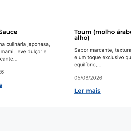
Receitas
 Sauce
Toum (molho árab
alho)
na culinária japonesa,
Sabor marcante, textur
mami, leve dulçor e
e um toque exclusivo q
cante...
equilíbrio,...
26
05/08/2026
s
Ler mais