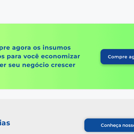
ias
Conheça nosso