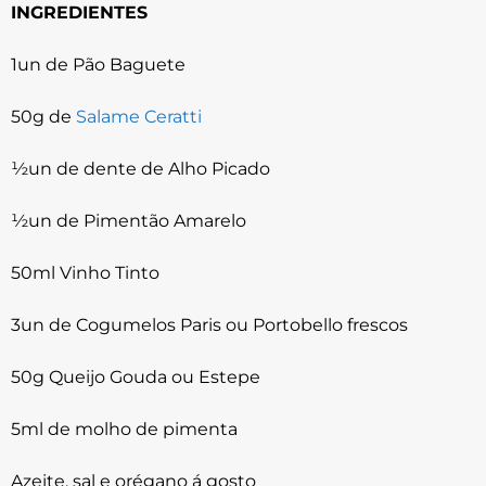
INGREDIENTES
1un de Pão Baguete
50g de
Salame Ceratti
½un de dente de Alho Picado
½un de Pimentão Amarelo
50ml Vinho Tinto
3un de Cogumelos Paris ou Portobello frescos
50g Queijo Gouda ou Estepe
5ml de molho de pimenta
Azeite, sal e orégano á gosto