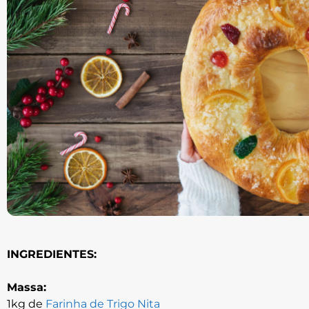
INGREDIENTES:
Massa:
1kg de
Farinha de Trigo Nita