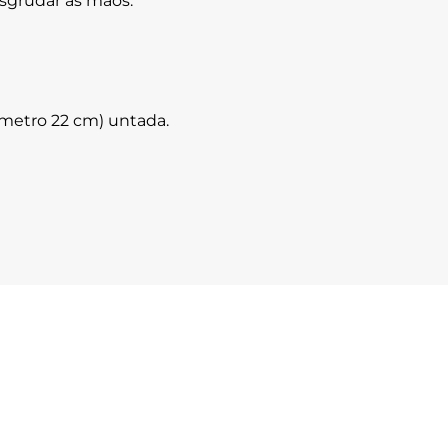
sgrudar as mãos.
iâmetro 22 cm) untada.