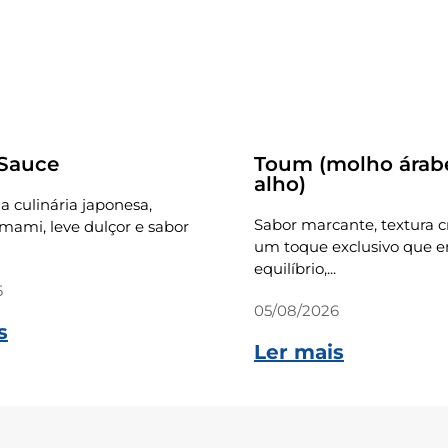
Receitas
 Sauce
Toum (molho árab
alho)
a culinária japonesa,
Sabor marcante, textura 
ami, leve dulçor e sabor
um toque exclusivo que e
equilíbrio,...
6
05/08/2026
s
Ler mais