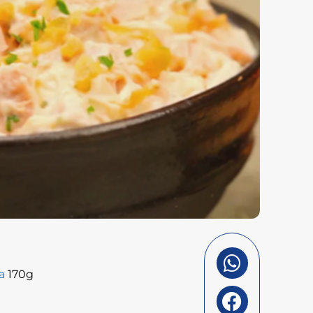
ta
170g