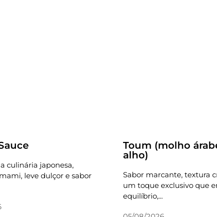
Receitas
 Sauce
Toum (molho árab
alho)
a culinária japonesa,
Sabor marcante, textura 
ami, leve dulçor e sabor
um toque exclusivo que e
equilíbrio,...
6
05/08/2026