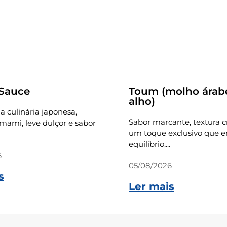
Receitas
 Sauce
Toum (molho árab
alho)
a culinária japonesa,
Sabor marcante, textura 
ami, leve dulçor e sabor
um toque exclusivo que e
equilíbrio,...
6
05/08/2026
s
Ler mais