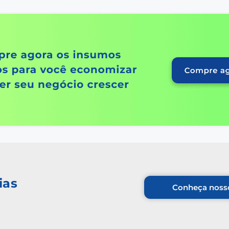
ias
Conheça nosso