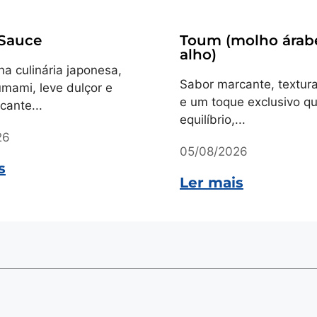
Receitas
 Sauce
Toum (molho árab
alho)
na culinária japonesa,
Sabor marcante, textur
mami, leve dulçor e
e um toque exclusivo q
cante...
equilíbrio,...
26
05/08/2026
s
Ler mais