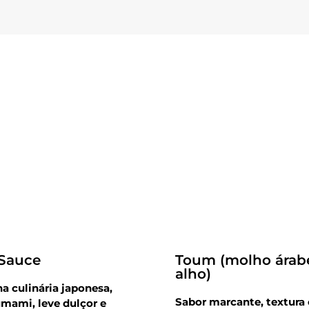
Receitas
 Sauce
Toum (molho árab
alho)
na culinária japonesa,
Sabor marcante, textura
mami, leve dulçor e