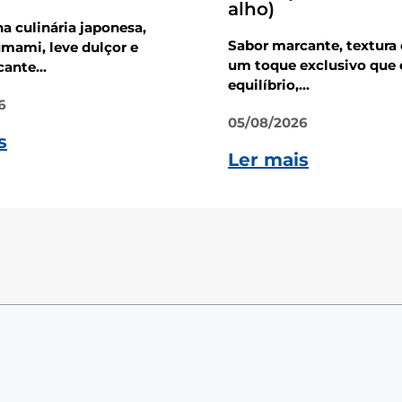
alho)
na culinária japonesa,
Sabor marcante, textura
mami, leve dulçor e
um toque exclusivo que 
ante...
equilíbrio,...
6
05/08/2026
s
Ler mais