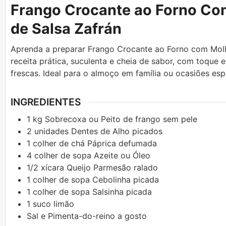
Frango Crocante ao Forno C
de Salsa Zafrán
Aprenda a preparar Frango Crocante ao Forno com Mol
receita prática, suculenta e cheia de sabor, com toque 
frescas. Ideal para o almoço em família ou ocasiões esp
INGREDIENTES
1
kg
Sobrecoxa ou Peito de frango sem pele
2
unidades
Dentes de Alho picados
1
colher de chá
Páprica defumada
4
colher de sopa
Azeite ou Óleo
1/2
xícara
Queijo Parmesão ralado
1
colher de sopa
Cebolinha picada
1
colher de sopa
Salsinha picada
1
suco
limão
Sal e Pimenta-do-reino a gosto