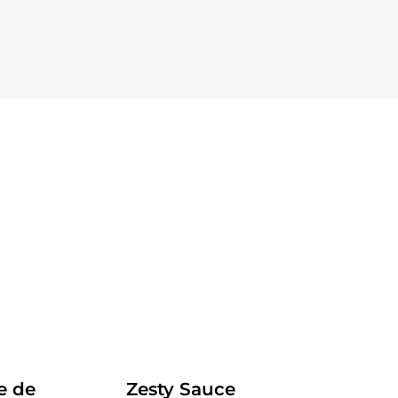
Receitas
e de
Zesty Sauce