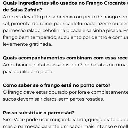
Quais ingredientes são usados no Frango Crocant
de Salsa Zafrán?
A receita leva 1 kg de sobrecoxa ou peito de frango sem
sal, pimenta-do-reino, páprica defumada, azeite ou óleo
parmesão ralado, cebolinha picada e salsinha picada.
frango bem temperado, suculento por dentro e com u
levemente gratinada.
Quais acompanhamentos combinam com essa recei
Arroz branco, batatas assadas, purê de batatas ou uma
para equilibrar o prato.
Como saber se o frango está no ponto certo?
O frango deve estar dourado por fora e completamente 
sucos devem sair claros, sem partes rosadas.
Posso substituir o parmesão?
Sim. Você pode usar muçarela ralada, queijo prato ou ou
mas o parmesão garante um sabor mais intenso e melh