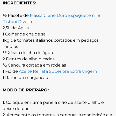
INGREDIENTES:
½ Pacote de
Massa Grano Duro Espaguete nº 8
Ristoni Divella
2,5L de Água
1 Colher de chá de sal
1kg de tomates italianos cortados em pedaços
médios
½ Xícara de chá de água
2 Dentes de alho picados
½ Cenoura cortada em rodelas
1 Fio de
Azeite Renata Superiore Extra Virgem
1 Ramo de manjericão
MODO DE PREPARO:
1. Coloque em uma panela o fio de azeite o alho e
deixe dourar.
2. Acrescente os tomates, a cenoura, o manjericão e a