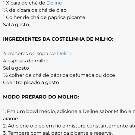
1 Xícara de chá de
Deline
¼ de xícara de chá de óleo
1 Colher de chá de páprica picante
Sal à gosto
INGREDIENTES DA COSTELINHA DE MILHO:
4 colheres de sopa de
Deline
4 espigas de milho
Sal a gosto
½ colher de chá de páprica defumada ou doce
Coentro picado a gosto
MODO PREPARO DO MOLHO:
1. Em um bowl médio, adicione a Deline sabor Milho 
arame.
2. Adicione o óleo em fio e misture constantemente até 
3. Tempere com sal, páprica picante e reserve.