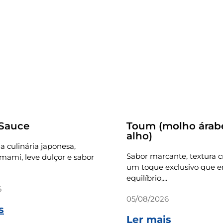
Receitas
 Sauce
Toum (molho árab
alho)
a culinária japonesa,
Sabor marcante, textura 
ami, leve dulçor e sabor
um toque exclusivo que e
equilíbrio,...
6
05/08/2026
s
Ler mais