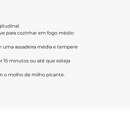
itudinal.
ve para cozinhar em fogo médio
em uma assadeira média e tempere
r 15 minutos ou até que esteja
om o molho de milho picante.