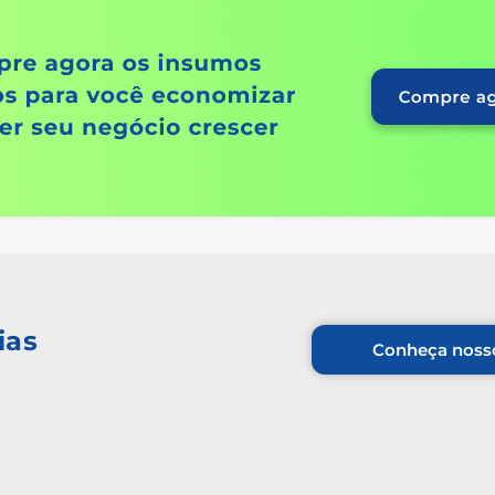
ias
Conheça nosso