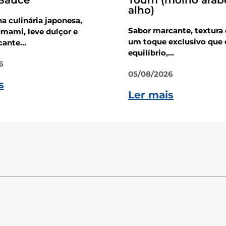
 Sauce
Toum (molho árab
alho)
na culinária japonesa,
Sabor marcante, textura
mami, leve dulçor e
um toque exclusivo que 
ante...
equilíbrio,...
6
05/08/2026
s
Ler mais