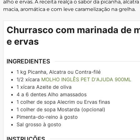
alho e ervas. A receita realça o sabor da picanha, alcatr
macia, aromática e com leve caramelização na grelha.
Churrasco com marinada de mo
e ervas
INGREDIENTES
1
kg
Picanha, Alcatra ou Contra-filé
1/2
xícara
MOLHO INGLÊS PET D'AJUDA 900ML
1
xícara
Azeite de oliva
4 a 6
dentes
Alho amassados
1
colher de sopa
Alecrim ou Ervas finas
1
colher de sopa
Mostarda (opcional)
Pimenta-do-reino à gosto
Sal grosso à gosto
INSTRUÇÕES