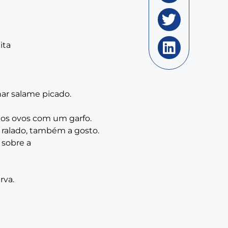
ita
nar salame picado.
m os ovos com um garfo.
o ralado, também a gosto.
 sobre a
rva.