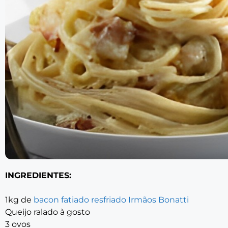
INGREDIENTES:
1kg de
bacon fatiado resfriado Irmãos Bonatti
Queijo ralado à gosto
3 ovos