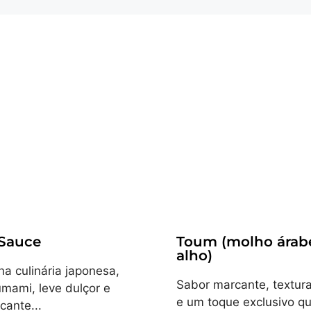
Receitas
 Sauce
Toum (molho árab
alho)
na culinária japonesa,
Sabor marcante, textur
mami, leve dulçor e
e um toque exclusivo q
cante...