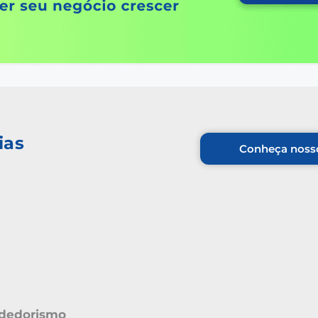
ias
Conheça nosso
dedorismo