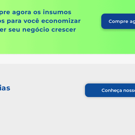
ias
Conheça nosso