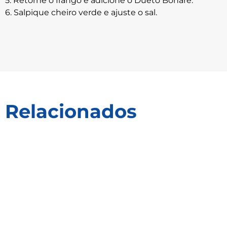
5. Retorne o frango e adicione o Dueto Bonare.
6. Salpique cheiro verde e ajuste o sal.
Relacionados
Receitas
Receitas