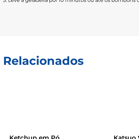
3. Leve à geladeira por 10 minutos ou até os bombons c
Relacionados
Receitas
Receitas
Ketchup em Pó
Katsuo