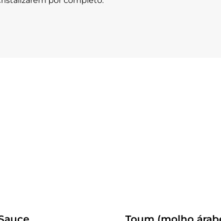
ristalizarem por completo.
Receitas
 Sauce
Toum (molho árab