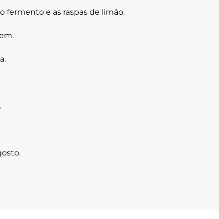
, o fermento e as raspas de limão.
bem.
a.
.
gosto.