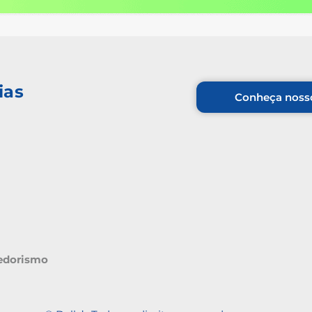
ias
Conheça nosso
edorismo