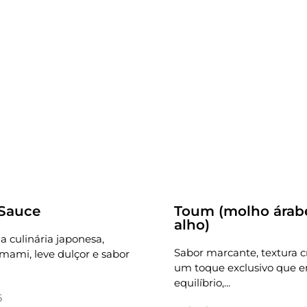
Receitas
 Sauce
Toum (molho árab
alho)
a culinária japonesa,
Sabor marcante, textura 
ami, leve dulçor e sabor
um toque exclusivo que e
equilíbrio,...
6