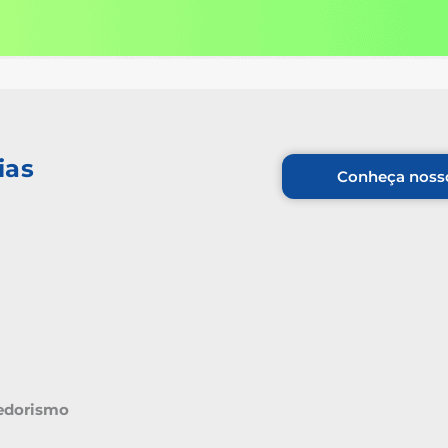
ias
Conheça nosso
edorismo