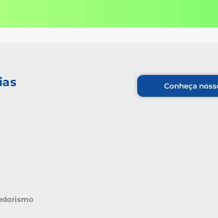
ias
Conheça nosso
edorismo