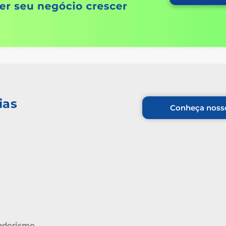
ias
Conheça nosso
edorismo